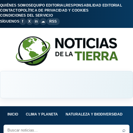
QUIÉNES SOMOS
EQUIPO EDITORIAL
RESPONSABILIDAD EDITORIAL
CONTACTO
POLÍTICA DE PRIVACIDAD Y COOKIES
CONDICIONES DEL SERVICIO
SÍGUENOS
f
X
in
☁
RSS
INICIO
CLIMA Y PLANETA
NATURALEZA Y BIODIVERSIDAD
C
⌕