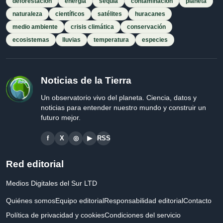
deforestación
energía
sequía
contaminación
planeta
naturaleza
científicos
satélites
huracanes
medio ambiente
crisis climática
conservación
ecosistemas
lluvias
temperatura
especies
Noticias de la Tierra
Un observatorio vivo del planeta. Ciencia, datos y
noticias para entender nuestro mundo y construir un
futuro mejor.
f
X
◎
▶
RSS
Red editorial
Medios Digitales del Sur LTD
Quiénes somos
Equipo editorial
Responsabilidad editorial
Contacto
Política de privacidad y cookies
Condiciones del servicio