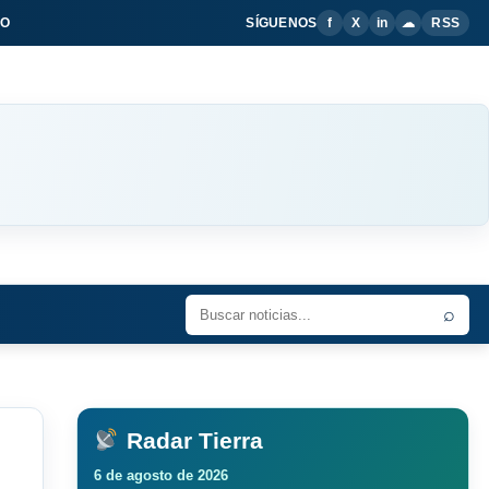
IO
SÍGUENOS
f
X
in
☁
RSS
⌕
Radar Tierra
6 de agosto de 2026