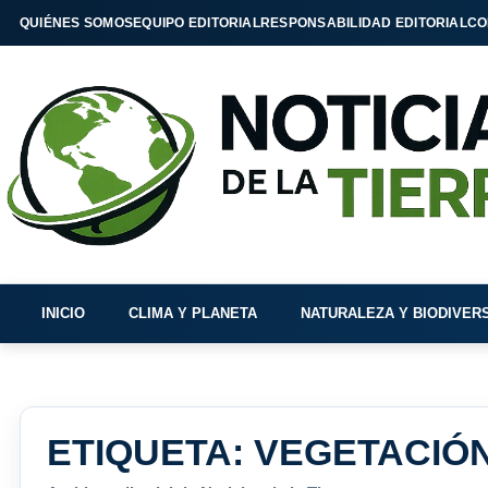
QUIÉNES SOMOS
EQUIPO EDITORIAL
RESPONSABILIDAD EDITORIAL
CO
INICIO
CLIMA Y PLANETA
NATURALEZA Y BIODIVER
ETIQUETA:
VEGETACIÓN