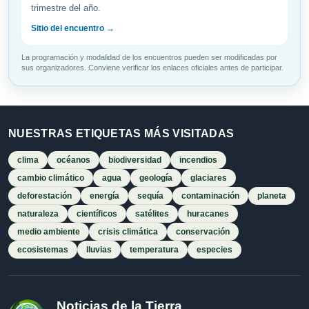
trimestre del año.
Sitio del encuentro →
La programación y modalidad de los encuentros pueden ser modificadas por
sus organizadores. Conviene verificar los enlaces oficiales antes de participar.
NUESTRAS ETIQUETAS MÁS VISITADAS
clima
océanos
biodiversidad
incendios
cambio climático
agua
geología
glaciares
deforestación
energía
sequía
contaminación
planeta
naturaleza
científicos
satélites
huracanes
medio ambiente
crisis climática
conservación
ecosistemas
lluvias
temperatura
especies
Noticias de la Tierra