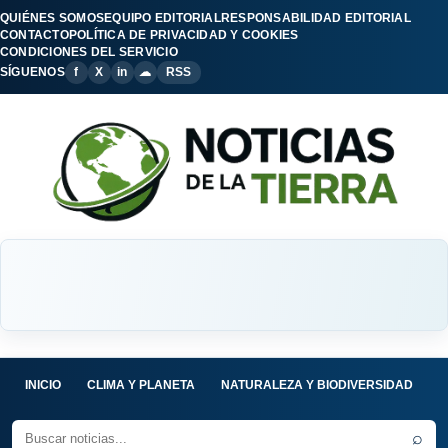
QUIÉNES SOMOS
EQUIPO EDITORIAL
RESPONSABILIDAD EDITORIAL
CONTACTO
POLÍTICA DE PRIVACIDAD Y COOKIES
CONDICIONES DEL SERVICIO
SÍGUENOS
f
X
in
☁
RSS
INICIO
CLIMA Y PLANETA
NATURALEZA Y BIODIVERSIDAD
C
⌕