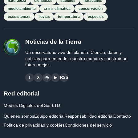
naturaleza
científicos
satélites
huracanes
medio ambiente
crisis climática
conservación
ecosistemas
lluvias
temperatura
especies
Noticias de la Tierra
Un observatorio vivo del planeta. Ciencia, datos y
noticias para entender nuestro mundo y construir un
futuro mejor.
f
X
◎
▶
RSS
Red editorial
Medios Digitales del Sur LTD
Quiénes somos
Equipo editorial
Responsabilidad editorial
Contacto
Política de privacidad y cookies
Condiciones del servicio