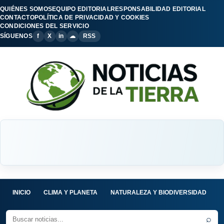
QUIÉNES SOMOS
EQUIPO EDITORIAL
RESPONSABILIDAD EDITORIAL
CONTACTO
POLÍTICA DE PRIVACIDAD Y COOKIES
CONDICIONES DEL SERVICIO
SÍGUENOS
f
X
in
☁
RSS
INICIO
CLIMA Y PLANETA
NATURALEZA Y BIODIVERSIDAD
C
⌕