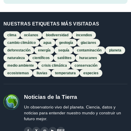
NUESTRAS ETIQUETAS MÁS VISITADAS
clima
océanos
biodiversidad
incendios
cambio climático
agua
geología
glaciares
deforestación
energía
sequía
contaminación
planeta
naturaleza
científicos
satélites
huracanes
medio ambiente
crisis climática
conservación
ecosistemas
lluvias
temperatura
especies
Noticias de la Tierra
Un observatorio vivo del planeta. Ciencia, datos y
noticias para entender nuestro mundo y construir un
futuro mejor.
f
X
◎
▶
RSS