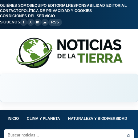
QUIÉNES SOMOS
EQUIPO EDITORIAL
RESPONSABILIDAD EDITORIAL
CONTACTO
POLÍTICA DE PRIVACIDAD Y COOKIES
CONDICIONES DEL SERVICIO
SÍGUENOS
f
X
in
☁
RSS
INICIO
CLIMA Y PLANETA
NATURALEZA Y BIODIVERSIDAD
C
⌕