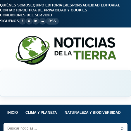
QUIÉNES SOMOS
EQUIPO EDITORIAL
RESPONSABILIDAD EDITORIAL
CONTACTO
POLÍTICA DE PRIVACIDAD Y COOKIES
CONDICIONES DEL SERVICIO
SÍGUENOS
f
X
in
☁
RSS
INICIO
CLIMA Y PLANETA
NATURALEZA Y BIODIVERSIDAD
C
⌕