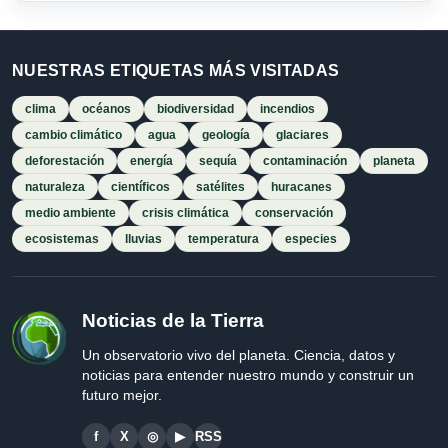
NUESTRAS ETIQUETAS MÁS VISITADAS
clima
océanos
biodiversidad
incendios
cambio climático
agua
geología
glaciares
deforestación
energía
sequía
contaminación
planeta
naturaleza
científicos
satélites
huracanes
medio ambiente
crisis climática
conservación
ecosistemas
lluvias
temperatura
especies
Noticias de la Tierra
Un observatorio vivo del planeta. Ciencia, datos y
noticias para entender nuestro mundo y construir un
futuro mejor.
f
X
◎
▶
RSS