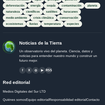
deforestación
energía
sequía
contaminación
planeta
naturaleza
científicos
satélites
huracanes
medio ambiente
crisis climática
conservación
ecosistemas
lluvias
temperatura
especies
Noticias de la Tierra
Un observatorio vivo del planeta. Ciencia, datos y
noticias para entender nuestro mundo y construir un
futuro mejor.
f
X
◎
▶
RSS
Red editorial
Medios Digitales del Sur LTD
Quiénes somos
Equipo editorial
Responsabilidad editorial
Contacto