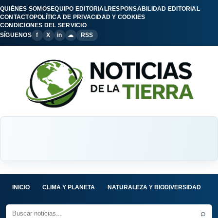
QUIÉNES SOMOS
EQUIPO EDITORIAL
RESPONSABILIDAD EDITORIAL
CONTACTO
POLÍTICA DE PRIVACIDAD Y COOKIES
CONDICIONES DEL SERVICIO
SÍGUENOS
f
X
in
☁
RSS
INICIO
CLIMA Y PLANETA
NATURALEZA Y BIODIVERSIDAD
C
⌕