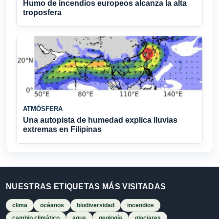
Humo de incendios europeos alcanza la alta
troposfera
ATMÓSFERA
Una autopista de humedad explica lluvias
extremas en Filipinas
NUESTRAS ETIQUETAS MÁS VISITADAS
clima
océanos
biodiversidad
incendios
cambio climático
agua
geología
glaciares