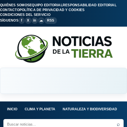
QUIÉNES SOMOS
EQUIPO EDITORIAL
RESPONSABILIDAD EDITORIAL
CONTACTO
POLÍTICA DE PRIVACIDAD Y COOKIES
CONDICIONES DEL SERVICIO
SÍGUENOS
f
X
in
☁
RSS
INICIO
CLIMA Y PLANETA
NATURALEZA Y BIODIVERSIDAD
C
⌕