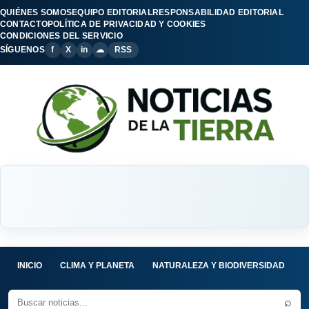
QUIÉNES SOMOS
EQUIPO EDITORIAL
RESPONSABILIDAD EDITORIAL
CONTACTO
POLÍTICA DE PRIVACIDAD Y COOKIES
CONDICIONES DEL SERVICIO
SÍGUENOS
f
X
in
☁
RSS
INICIO
CLIMA Y PLANETA
NATURALEZA Y BIODIVERSIDAD
C
⌕