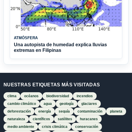
ATMÓSFERA
Una autopista de humedad explica lluvias
extremas en Filipinas
NUESTRAS ETIQUETAS MÁS VISITADAS
clima
océanos
biodiversidad
incendios
cambio climático
agua
geología
glaciares
deforestación
energía
sequía
contaminación
planeta
naturaleza
científicos
satélites
huracanes
medio ambiente
crisis climática
conservación