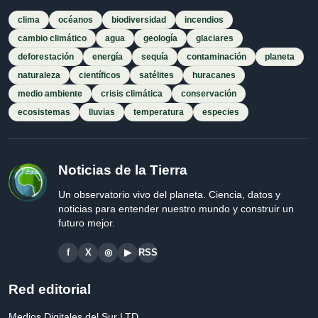
clima
océanos
biodiversidad
incendios
cambio climático
agua
geología
glaciares
deforestación
energía
sequía
contaminación
planeta
naturaleza
científicos
satélites
huracanes
medio ambiente
crisis climática
conservación
ecosistemas
lluvias
temperatura
especies
Noticias de la Tierra
Un observatorio vivo del planeta. Ciencia, datos y
noticias para entender nuestro mundo y construir un
futuro mejor.
f
X
◎
▶
RSS
Red editorial
Medios Digitales del Sur LTD