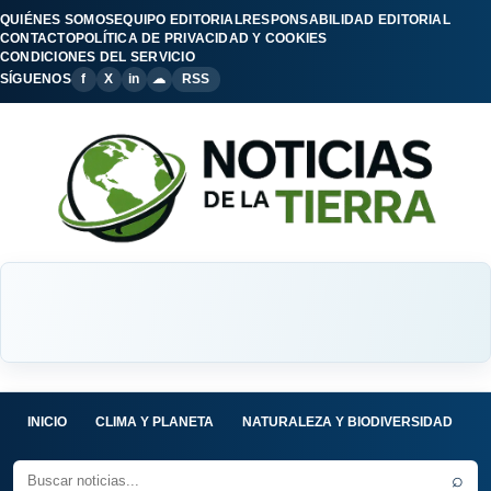
QUIÉNES SOMOS
EQUIPO EDITORIAL
RESPONSABILIDAD EDITORIAL
CONTACTO
POLÍTICA DE PRIVACIDAD Y COOKIES
CONDICIONES DEL SERVICIO
SÍGUENOS
f
X
in
☁
RSS
INICIO
CLIMA Y PLANETA
NATURALEZA Y BIODIVERSIDAD
C
⌕