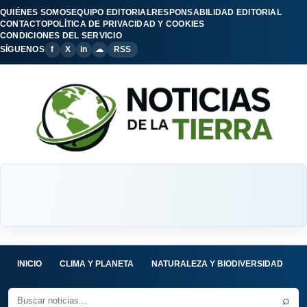
QUIÉNES SOMOS
EQUIPO EDITORIAL
RESPONSABILIDAD EDITORIAL
CONTACTO
POLÍTICA DE PRIVACIDAD Y COOKIES
CONDICIONES DEL SERVICIO
SÍGUENOS
f
X
in
☁
RSS
INICIO
CLIMA Y PLANETA
NATURALEZA Y BIODIVERSIDAD
C
⌕