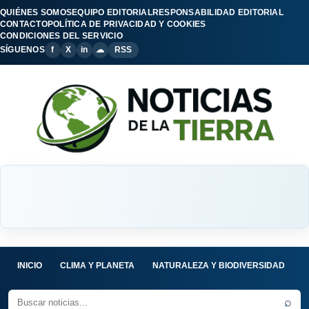
QUIÉNES SOMOS
EQUIPO EDITORIAL
RESPONSABILIDAD EDITORIAL
CONTACTO
POLÍTICA DE PRIVACIDAD Y COOKIES
CONDICIONES DEL SERVICIO
SÍGUENOS
f
X
in
☁
RSS
INICIO
CLIMA Y PLANETA
NATURALEZA Y BIODIVERSIDAD
C
⌕