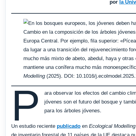
por
la Uni
Cambio en la composición de los árboles jóvene
Europa Central. Por ejemplo, fila superior: «Píc
da lugar a una transición del rejuvenecimiento fo
mucho más mixto de abeto, abedul, haya y otras es
mantiene una conífera mucho más monoespecífica,
Modelling
(2025). DOI: 10.1016/j.ecolmodel.2025
P
ara observar los efectos del cambio cli
jóvenes son el futuro del bosque y tam
para los árboles jóvenes.
Un estudio reciente
publicado
en
Ecological Modelling
de inventario forestal de 11 países de la UE destaca n