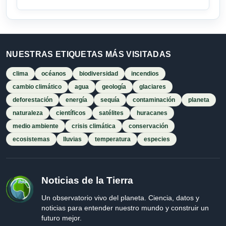
NUESTRAS ETIQUETAS MÁS VISITADAS
clima
océanos
biodiversidad
incendios
cambio climático
agua
geología
glaciares
deforestación
energía
sequía
contaminación
planeta
naturaleza
científicos
satélites
huracanes
medio ambiente
crisis climática
conservación
ecosistemas
lluvias
temperatura
especies
Noticias de la Tierra
Un observatorio vivo del planeta. Ciencia, datos y
noticias para entender nuestro mundo y construir un
futuro mejor.