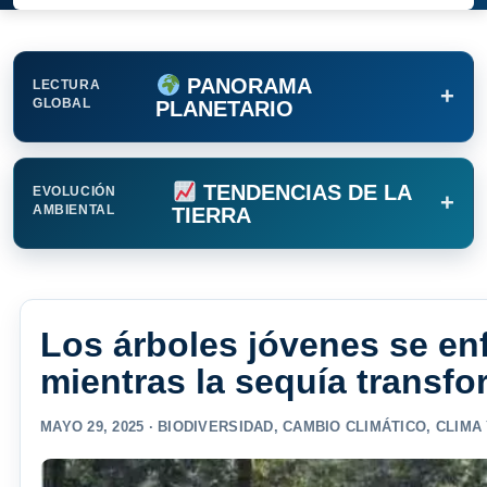
PANORAMA
LECTURA
+
GLOBAL
PLANETARIO
TENDENCIAS DE LA
EVOLUCIÓN
+
AMBIENTAL
TIERRA
Los árboles jóvenes se en
mientras la sequía transf
MAYO 29, 2025 ·
BIODIVERSIDAD
,
CAMBIO CLIMÁTICO
,
CLIMA