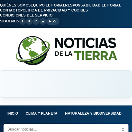
QUIÉNES SOMOS
EQUIPO EDITORIAL
RESPONSABILIDAD EDITORIAL
CONTACTO
POLÍTICA DE PRIVACIDAD Y COOKIES
CONDICIONES DEL SERVICIO
SÍGUENOS
f
X
in
☁
RSS
INICIO
CLIMA Y PLANETA
NATURALEZA Y BIODIVERSIDAD
C
⌕