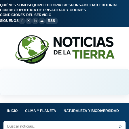
QUIÉNES SOMOS
EQUIPO EDITORIAL
RESPONSABILIDAD EDITORIAL
CONTACTO
POLÍTICA DE PRIVACIDAD Y COOKIES
CONDICIONES DEL SERVICIO
SÍGUENOS
f
X
in
☁
RSS
INICIO
CLIMA Y PLANETA
NATURALEZA Y BIODIVERSIDAD
C
⌕