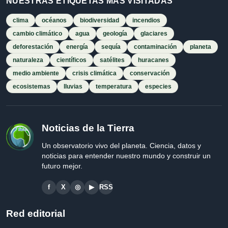
NUESTRAS ETIQUETAS MÁS VISITADAS
clima
océanos
biodiversidad
incendios
cambio climático
agua
geología
glaciares
deforestación
energía
sequía
contaminación
planeta
naturaleza
científicos
satélites
huracanes
medio ambiente
crisis climática
conservación
ecosistemas
lluvias
temperatura
especies
Noticias de la Tierra
Un observatorio vivo del planeta. Ciencia, datos y
noticias para entender nuestro mundo y construir un
futuro mejor.
f
X
◎
▶
RSS
Red editorial