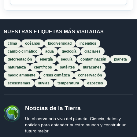
NUESTRAS ETIQUETAS MÁS VISITADAS
clima
océanos
biodiversidad
incendios
cambio climático
agua
geología
glaciares
deforestación
energía
sequía
contaminación
planeta
naturaleza
científicos
satélites
huracanes
medio ambiente
crisis climática
conservación
ecosistemas
lluvias
temperatura
especies
Noticias de la Tierra
Un observatorio vivo del planeta. Ciencia, datos y
noticias para entender nuestro mundo y construir un
futuro mejor.