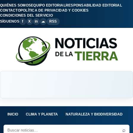
QUIÉNES SOMOS
EQUIPO EDITORIAL
RESPONSABILIDAD EDITORIAL
CONTACTO
POLÍTICA DE PRIVACIDAD Y COOKIES
CONDICIONES DEL SERVICIO
SÍGUENOS
f
X
in
☁
RSS
INICIO
CLIMA Y PLANETA
NATURALEZA Y BIODIVERSIDAD
C
⌕