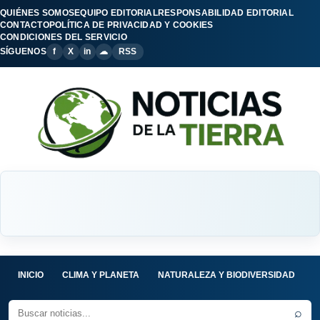
QUIÉNES SOMOS
EQUIPO EDITORIAL
RESPONSABILIDAD EDITORIAL
CONTACTO
POLÍTICA DE PRIVACIDAD Y COOKIES
CONDICIONES DEL SERVICIO
SÍGUENOS
f
X
in
☁
RSS
INICIO
CLIMA Y PLANETA
NATURALEZA Y BIODIVERSIDAD
C
⌕