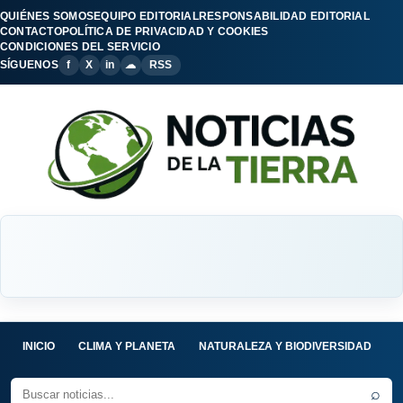
QUIÉNES SOMOS
EQUIPO EDITORIAL
RESPONSABILIDAD EDITORIAL
CONTACTO
POLÍTICA DE PRIVACIDAD Y COOKIES
CONDICIONES DEL SERVICIO
SÍGUENOS
f
X
in
☁
RSS
INICIO
CLIMA Y PLANETA
NATURALEZA Y BIODIVERSIDAD
C
⌕