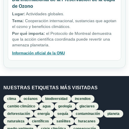
de Ozono
Lugar:
Actividades globales.
Tema:
Cooperación internacional, sustancias que agotan
el ozono y beneficios climáticos.
Por qué importa:
el Protocolo de Montreal demuestra
que la acción científica coordinada puede revertir una
amenaza planetaria.
Información oficial de la ONU
NUESTRAS ETIQUETAS MÁS VISITADAS
clima
océanos
biodiversidad
incendios
cambio climático
agua
geología
glaciares
deforestación
energía
sequía
contaminación
planeta
naturaleza
científicos
satélites
huracanes
medio ambiente
crisis climática
conservación