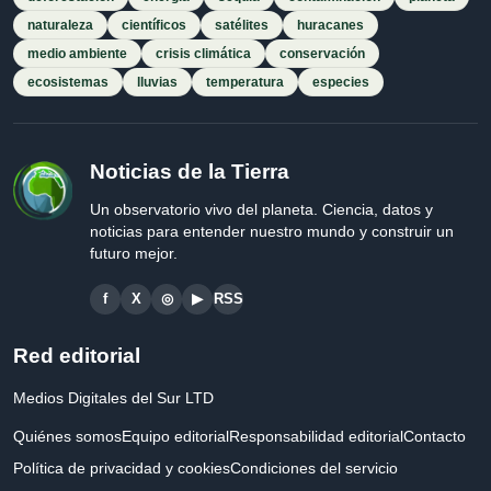
naturaleza
científicos
satélites
huracanes
medio ambiente
crisis climática
conservación
ecosistemas
lluvias
temperatura
especies
Noticias de la Tierra
Un observatorio vivo del planeta. Ciencia, datos y
noticias para entender nuestro mundo y construir un
futuro mejor.
f
X
◎
▶
RSS
Red editorial
Medios Digitales del Sur LTD
Quiénes somos
Equipo editorial
Responsabilidad editorial
Contacto
Política de privacidad y cookies
Condiciones del servicio