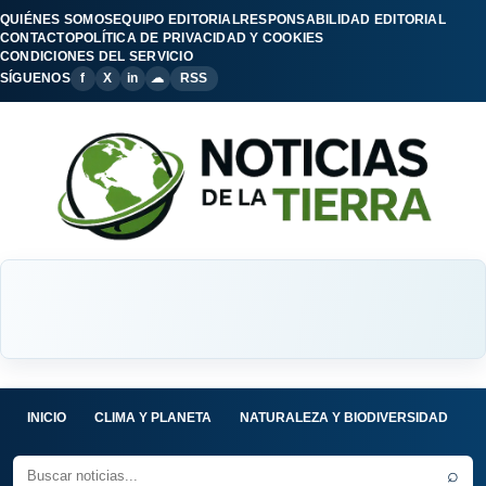
QUIÉNES SOMOS
EQUIPO EDITORIAL
RESPONSABILIDAD EDITORIAL
CONTACTO
POLÍTICA DE PRIVACIDAD Y COOKIES
CONDICIONES DEL SERVICIO
SÍGUENOS
f
X
in
☁
RSS
INICIO
CLIMA Y PLANETA
NATURALEZA Y BIODIVERSIDAD
C
⌕