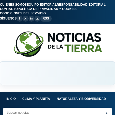
QUIÉNES SOMOS
EQUIPO EDITORIAL
RESPONSABILIDAD EDITORIAL
CONTACTO
POLÍTICA DE PRIVACIDAD Y COOKIES
CONDICIONES DEL SERVICIO
SÍGUENOS
f
X
in
☁
RSS
INICIO
CLIMA Y PLANETA
NATURALEZA Y BIODIVERSIDAD
C
⌕