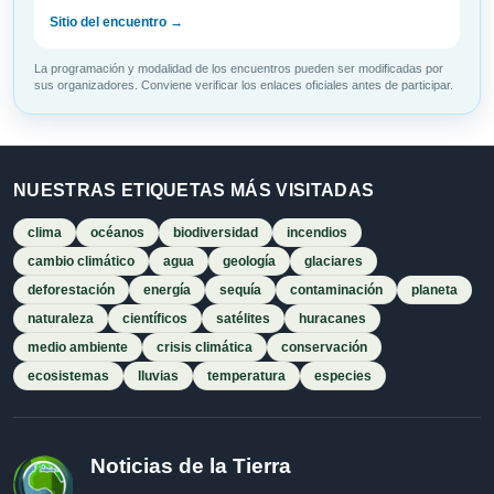
Sitio del encuentro →
La programación y modalidad de los encuentros pueden ser modificadas por
sus organizadores. Conviene verificar los enlaces oficiales antes de participar.
NUESTRAS ETIQUETAS MÁS VISITADAS
clima
océanos
biodiversidad
incendios
cambio climático
agua
geología
glaciares
deforestación
energía
sequía
contaminación
planeta
naturaleza
científicos
satélites
huracanes
medio ambiente
crisis climática
conservación
ecosistemas
lluvias
temperatura
especies
Noticias de la Tierra