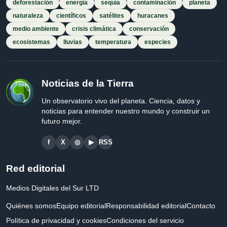
deforestación
energía
sequía
contaminación
planeta
naturaleza
científicos
satélites
huracanes
medio ambiente
crisis climática
conservación
ecosistemas
lluvias
temperatura
especies
Noticias de la Tierra
Un observatorio vivo del planeta. Ciencia, datos y
noticias para entender nuestro mundo y construir un
futuro mejor.
f
X
◎
▶
RSS
Red editorial
Medios Digitales del Sur LTD
Quiénes somos
Equipo editorial
Responsabilidad editorial
Contacto
Política de privacidad y cookies
Condiciones del servicio