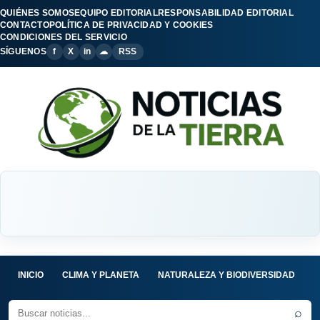
QUIÉNES SOMOS
EQUIPO EDITORIAL
RESPONSABILIDAD EDITORIAL
CONTACTO
POLÍTICA DE PRIVACIDAD Y COOKIES
CONDICIONES DEL SERVICIO
SÍGUENOS
f
X
in
☁
RSS
INICIO
CLIMA Y PLANETA
NATURALEZA Y BIODIVERSIDAD
C
⌕