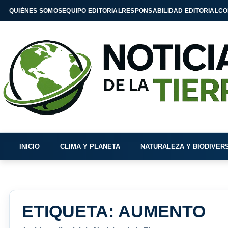
QUIÉNES SOMOS
EQUIPO EDITORIAL
RESPONSABILIDAD EDITORIAL
CO
INICIO
CLIMA Y PLANETA
NATURALEZA Y BIODIVER
ETIQUETA:
AUMENTO