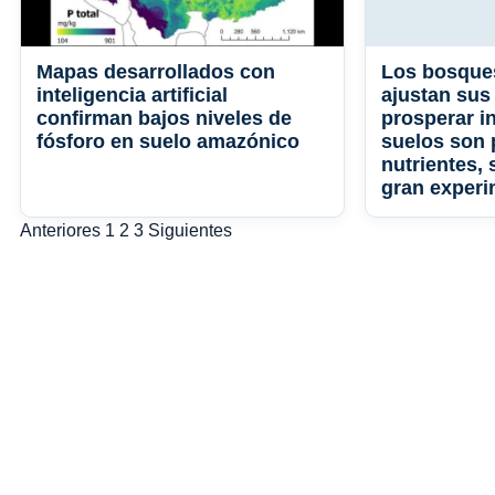
Mapas desarrollados con
Los bosques
inteligencia artificial
ajustan sus
confirman bajos niveles de
prosperar i
fósforo en suelo amazónico
suelos son 
nutrientes,
gran exper
Paginación
Anteriores
1
2
3
Siguientes
de
entradas