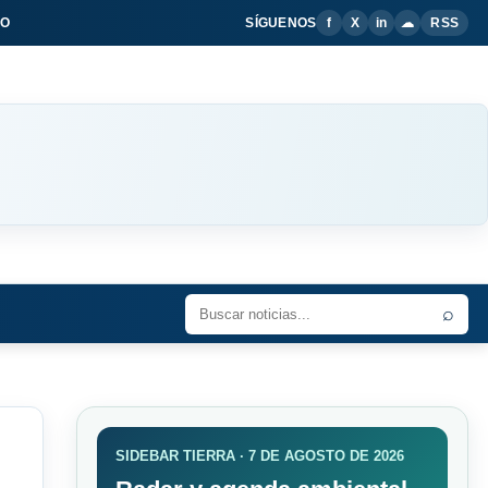
IO
SÍGUENOS
f
X
in
☁
RSS
⌕
SIDEBAR TIERRA · 7 DE AGOSTO DE 2026