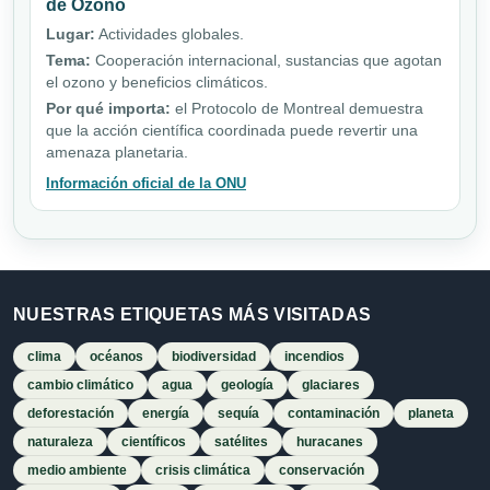
de Ozono
Lugar:
Actividades globales.
Tema:
Cooperación internacional, sustancias que agotan
el ozono y beneficios climáticos.
Por qué importa:
el Protocolo de Montreal demuestra
que la acción científica coordinada puede revertir una
amenaza planetaria.
Información oficial de la ONU
NUESTRAS ETIQUETAS MÁS VISITADAS
clima
océanos
biodiversidad
incendios
cambio climático
agua
geología
glaciares
deforestación
energía
sequía
contaminación
planeta
naturaleza
científicos
satélites
huracanes
medio ambiente
crisis climática
conservación