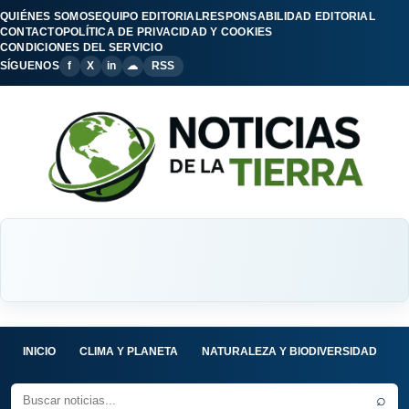
QUIÉNES SOMOS
EQUIPO EDITORIAL
RESPONSABILIDAD EDITORIAL
CONTACTO
POLÍTICA DE PRIVACIDAD Y COOKIES
CONDICIONES DEL SERVICIO
SÍGUENOS
f
X
in
☁
RSS
INICIO
CLIMA Y PLANETA
NATURALEZA Y BIODIVERSIDAD
C
⌕