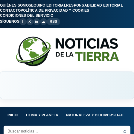
QUIÉNES SOMOS
EQUIPO EDITORIAL
RESPONSABILIDAD EDITORIAL
CONTACTO
POLÍTICA DE PRIVACIDAD Y COOKIES
CONDICIONES DEL SERVICIO
SÍGUENOS
f
X
in
☁
RSS
INICIO
CLIMA Y PLANETA
NATURALEZA Y BIODIVERSIDAD
C
⌕