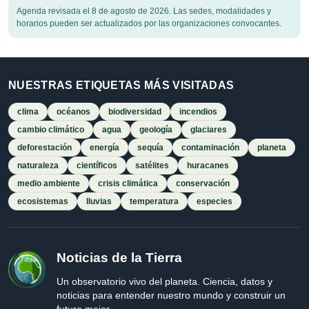
Agenda revisada el 8 de agosto de 2026. Las sedes, modalidades y
horarios pueden ser actualizados por las organizaciones convocantes.
NUESTRAS ETIQUETAS MÁS VISITADAS
clima
océanos
biodiversidad
incendios
cambio climático
agua
geología
glaciares
deforestación
energía
sequía
contaminación
planeta
naturaleza
científicos
satélites
huracanes
medio ambiente
crisis climática
conservación
ecosistemas
lluvias
temperatura
especies
Noticias de la Tierra
Un observatorio vivo del planeta. Ciencia, datos y
noticias para entender nuestro mundo y construir un