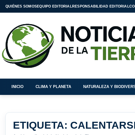
QUIÉNES SOMOS
EQUIPO EDITORIAL
RESPONSABILIDAD EDITORIAL
CO
INICIO
CLIMA Y PLANETA
NATURALEZA Y BIODIVER
ETIQUETA:
CALENTARS