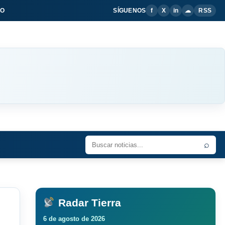
IO
SÍGUENOS
f
X
in
☁
RSS
⌕
Radar Tierra
6 de agosto de 2026