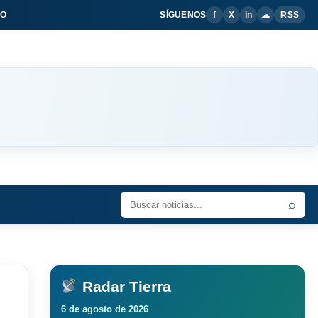
IO
SÍGUENOS
f
X
in
☁
RSS
⌕
Radar Tierra
6 de agosto de 2026