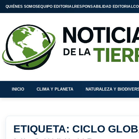
QUIÉNES SOMOS
EQUIPO EDITORIAL
RESPONSABILIDAD EDITORIAL
CO
INICIO
CLIMA Y PLANETA
NATURALEZA Y BIODIVER
ETIQUETA:
CICLO GLO