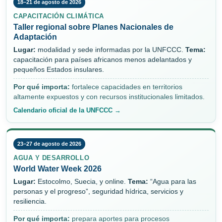
18–21 de agosto de 2026
CAPACITACIÓN CLIMÁTICA
Taller regional sobre Planes Nacionales de
Adaptación
Lugar:
modalidad y sede informadas por la UNFCCC.
Tema:
capacitación para países africanos menos adelantados y
pequeños Estados insulares.
Por qué importa:
fortalece capacidades en territorios
altamente expuestos y con recursos institucionales limitados.
Calendario oficial de la UNFCCC →
23–27 de agosto de 2026
AGUA Y DESARROLLO
World Water Week 2026
Lugar:
Estocolmo, Suecia, y online.
Tema:
“Agua para las
personas y el progreso”, seguridad hídrica, servicios y
resiliencia.
Por qué importa:
prepara aportes para procesos