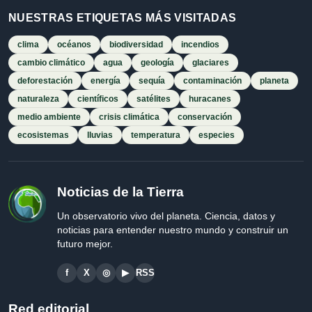
NUESTRAS ETIQUETAS MÁS VISITADAS
clima
océanos
biodiversidad
incendios
cambio climático
agua
geología
glaciares
deforestación
energía
sequía
contaminación
planeta
naturaleza
científicos
satélites
huracanes
medio ambiente
crisis climática
conservación
ecosistemas
lluvias
temperatura
especies
Noticias de la Tierra
Un observatorio vivo del planeta. Ciencia, datos y
noticias para entender nuestro mundo y construir un
futuro mejor.
f
X
◎
▶
RSS
Red editorial