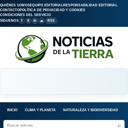
QUIÉNES SOMOS
EQUIPO EDITORIAL
RESPONSABILIDAD EDITORIAL
CONTACTO
POLÍTICA DE PRIVACIDAD Y COOKIES
CONDICIONES DEL SERVICIO
SÍGUENOS
f
X
in
☁
RSS
INICIO
CLIMA Y PLANETA
NATURALEZA Y BIODIVERSIDAD
C
⌕