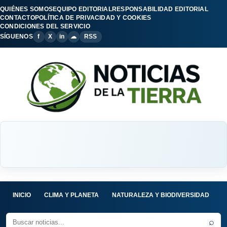
QUIÉNES SOMOS
EQUIPO EDITORIAL
RESPONSABILIDAD EDITORIAL
CONTACTO
POLÍTICA DE PRIVACIDAD Y COOKIES
CONDICIONES DEL SERVICIO
SÍGUENOS
f
X
in
☁
RSS
INICIO
CLIMA Y PLANETA
NATURALEZA Y BIODIVERSIDAD
C
⌕