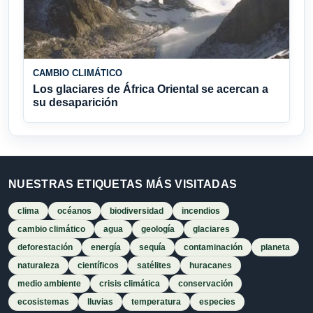
CAMBIO CLIMÁTICO
Los glaciares de África Oriental se acercan a
su desaparición
NUESTRAS ETIQUETAS MÁS VISITADAS
clima
océanos
biodiversidad
incendios
cambio climático
agua
geología
glaciares
deforestación
energía
sequía
contaminación
planeta
naturaleza
científicos
satélites
huracanes
medio ambiente
crisis climática
conservación
ecosistemas
lluvias
temperatura
especies