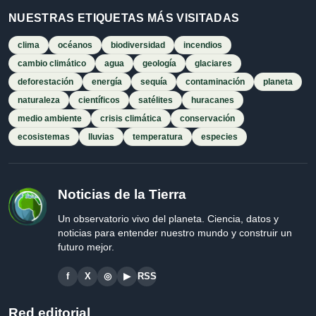
NUESTRAS ETIQUETAS MÁS VISITADAS
clima
océanos
biodiversidad
incendios
cambio climático
agua
geología
glaciares
deforestación
energía
sequía
contaminación
planeta
naturaleza
científicos
satélites
huracanes
medio ambiente
crisis climática
conservación
ecosistemas
lluvias
temperatura
especies
Noticias de la Tierra
Un observatorio vivo del planeta. Ciencia, datos y
noticias para entender nuestro mundo y construir un
futuro mejor.
f
X
◎
▶
RSS
Red editorial