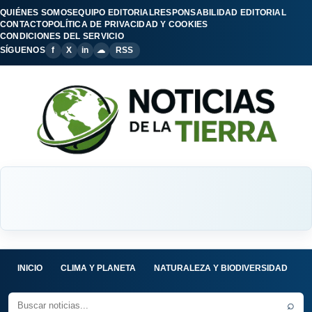
QUIÉNES SOMOS
EQUIPO EDITORIAL
RESPONSABILIDAD EDITORIAL
CONTACTO
POLÍTICA DE PRIVACIDAD Y COOKIES
CONDICIONES DEL SERVICIO
SÍGUENOS
f
X
in
☁
RSS
INICIO
CLIMA Y PLANETA
NATURALEZA Y BIODIVERSIDAD
C
⌕