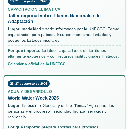
18–21 de agosto de 2026
CAPACITACIÓN CLIMÁTICA
Taller regional sobre Planes Nacionales de
Adaptación
Lugar:
modalidad y sede informadas por la UNFCCC.
Tema:
capacitación para países africanos menos adelantados y
pequeños Estados insulares.
Por qué importa:
fortalece capacidades en territorios
altamente expuestos y con recursos institucionales limitados.
Calendario oficial de la UNFCCC →
23–27 de agosto de 2026
AGUA Y DESARROLLO
World Water Week 2026
Lugar:
Estocolmo, Suecia, y online.
Tema:
“Agua para las
personas y el progreso”, seguridad hídrica, servicios y
resiliencia.
Por qué importa:
prepara aportes para procesos