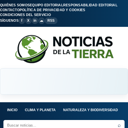
QUIÉNES SOMOS
EQUIPO EDITORIAL
RESPONSABILIDAD EDITORIAL
CONTACTO
POLÍTICA DE PRIVACIDAD Y COOKIES
CONDICIONES DEL SERVICIO
SÍGUENOS
f
X
in
☁
RSS
INICIO
CLIMA Y PLANETA
NATURALEZA Y BIODIVERSIDAD
C
⌕