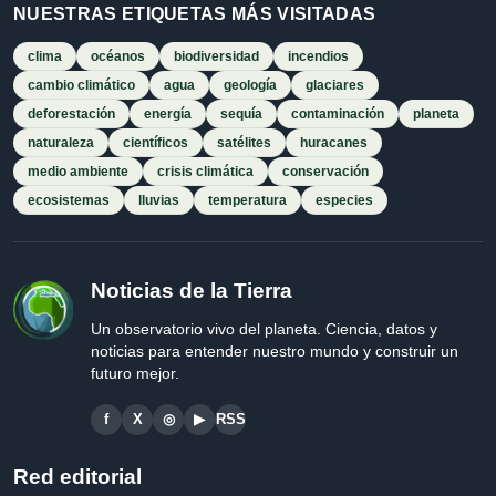
NUESTRAS ETIQUETAS MÁS VISITADAS
clima
océanos
biodiversidad
incendios
cambio climático
agua
geología
glaciares
deforestación
energía
sequía
contaminación
planeta
naturaleza
científicos
satélites
huracanes
medio ambiente
crisis climática
conservación
ecosistemas
lluvias
temperatura
especies
Noticias de la Tierra
Un observatorio vivo del planeta. Ciencia, datos y
noticias para entender nuestro mundo y construir un
futuro mejor.
f
X
◎
▶
RSS
Red editorial