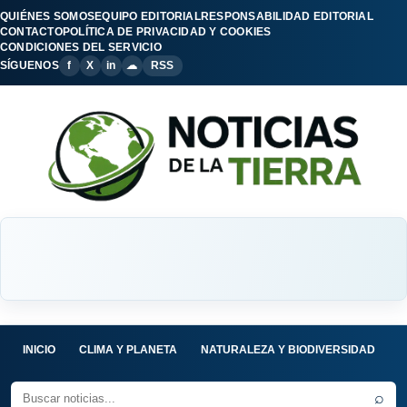
QUIÉNES SOMOS
EQUIPO EDITORIAL
RESPONSABILIDAD EDITORIAL
CONTACTO
POLÍTICA DE PRIVACIDAD Y COOKIES
CONDICIONES DEL SERVICIO
SÍGUENOS
f
X
in
☁
RSS
INICIO
CLIMA Y PLANETA
NATURALEZA Y BIODIVERSIDAD
C
⌕