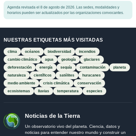
Agenda revisada el 8 de agosto de 2026. Las sedes, modalidades y
horarios pueden ser actualizados por las organizaciones convocantes.
NUESTRAS ETIQUETAS MÁS VISITADAS
clima
océanos
biodiversidad
incendios
cambio climático
agua
geología
glaciares
deforestación
energía
sequía
contaminación
planeta
naturaleza
científicos
satélites
huracanes
medio ambiente
crisis climática
conservación
ecosistemas
lluvias
temperatura
especies
Noticias de la Tierra
Un observatorio vivo del planeta. Ciencia, datos y
noticias para entender nuestro mundo y construir un