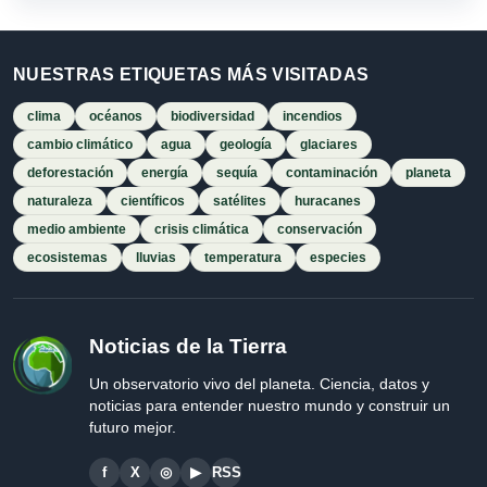
NUESTRAS ETIQUETAS MÁS VISITADAS
clima
océanos
biodiversidad
incendios
cambio climático
agua
geología
glaciares
deforestación
energía
sequía
contaminación
planeta
naturaleza
científicos
satélites
huracanes
medio ambiente
crisis climática
conservación
ecosistemas
lluvias
temperatura
especies
Noticias de la Tierra
Un observatorio vivo del planeta. Ciencia, datos y
noticias para entender nuestro mundo y construir un
futuro mejor.
f
X
◎
▶
RSS