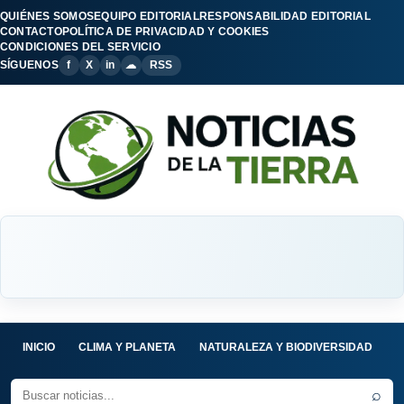
QUIÉNES SOMOS
EQUIPO EDITORIAL
RESPONSABILIDAD EDITORIAL
CONTACTO
POLÍTICA DE PRIVACIDAD Y COOKIES
CONDICIONES DEL SERVICIO
SÍGUENOS
f
X
in
☁
RSS
INICIO
CLIMA Y PLANETA
NATURALEZA Y BIODIVERSIDAD
C
⌕