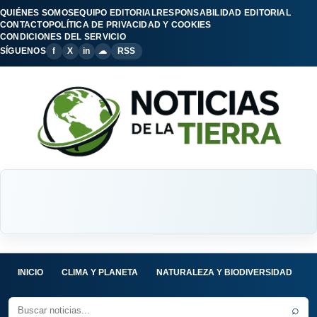
QUIÉNES SOMOS
EQUIPO EDITORIAL
RESPONSABILIDAD EDITORIAL
CONTACTO
POLÍTICA DE PRIVACIDAD Y COOKIES
CONDICIONES DEL SERVICIO
SÍGUENOS
f
X
in
☁
RSS
INICIO
CLIMA Y PLANETA
NATURALEZA Y BIODIVERSIDAD
C
⌕