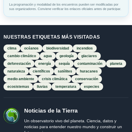
La programación y modalidad de los encuentros pueden ser modificadas por
sus organizadores. Conviene verificar los enlaces oficiales antes de participar.
NUESTRAS ETIQUETAS MÁS VISITADAS
clima
océanos
biodiversidad
incendios
cambio climático
agua
geología
glaciares
deforestación
energía
sequía
contaminación
planeta
naturaleza
científicos
satélites
huracanes
medio ambiente
crisis climática
conservación
ecosistemas
lluvias
temperatura
especies
Noticias de la Tierra
Un observatorio vivo del planeta. Ciencia, datos y
noticias para entender nuestro mundo y construir un