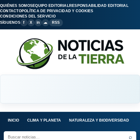
QUIÉNES SOMOS
EQUIPO EDITORIAL
RESPONSABILIDAD EDITORIAL
CONTACTO
POLÍTICA DE PRIVACIDAD Y COOKIES
CONDICIONES DEL SERVICIO
SÍGUENOS
f
X
in
☁
RSS
INICIO
CLIMA Y PLANETA
NATURALEZA Y BIODIVERSIDAD
C
⌕