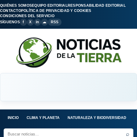
QUIÉNES SOMOS
EQUIPO EDITORIAL
RESPONSABILIDAD EDITORIAL
CONTACTO
POLÍTICA DE PRIVACIDAD Y COOKIES
CONDICIONES DEL SERVICIO
SÍGUENOS
f
X
in
☁
RSS
INICIO
CLIMA Y PLANETA
NATURALEZA Y BIODIVERSIDAD
C
⌕