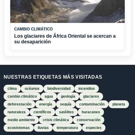
CAMBIO CLIMÁTICO
Los glaciares de África Oriental se acercan a
su desaparición
NUESTRAS ETIQUETAS MÁS VISITADAS
clima
océanos
biodiversidad
incendios
cambio climático
agua
geología
glaciares
deforestación
energía
sequía
contaminación
planeta
naturaleza
científicos
satélites
huracanes
medio ambiente
crisis climática
conservación
ecosistemas
lluvias
temperatura
especies