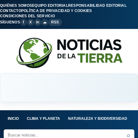
QUIÉNES SOMOS
EQUIPO EDITORIAL
RESPONSABILIDAD EDITORIAL
CONTACTO
POLÍTICA DE PRIVACIDAD Y COOKIES
CONDICIONES DEL SERVICIO
SÍGUENOS
f
X
in
☁
RSS
INICIO
CLIMA Y PLANETA
NATURALEZA Y BIODIVERSIDAD
C
⌕