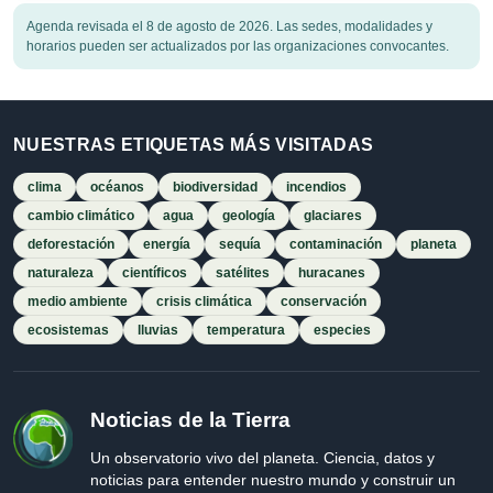
Agenda revisada el 8 de agosto de 2026. Las sedes, modalidades y
horarios pueden ser actualizados por las organizaciones convocantes.
NUESTRAS ETIQUETAS MÁS VISITADAS
clima
océanos
biodiversidad
incendios
cambio climático
agua
geología
glaciares
deforestación
energía
sequía
contaminación
planeta
naturaleza
científicos
satélites
huracanes
medio ambiente
crisis climática
conservación
ecosistemas
lluvias
temperatura
especies
Noticias de la Tierra
Un observatorio vivo del planeta. Ciencia, datos y
noticias para entender nuestro mundo y construir un