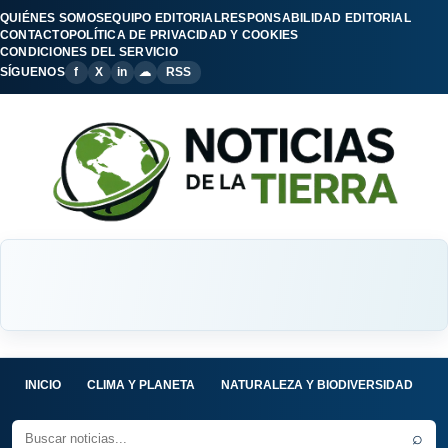
QUIÉNES SOMOS
EQUIPO EDITORIAL
RESPONSABILIDAD EDITORIAL
CONTACTO
POLÍTICA DE PRIVACIDAD Y COOKIES
CONDICIONES DEL SERVICIO
SÍGUENOS
f
X
in
☁
RSS
INICIO
CLIMA Y PLANETA
NATURALEZA Y BIODIVERSIDAD
C
⌕