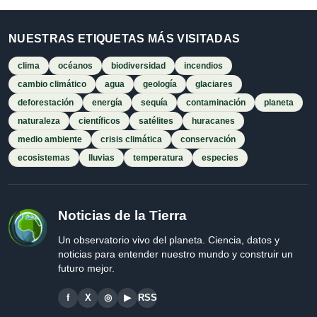
NUESTRAS ETIQUETAS MÁS VISITADAS
clima
océanos
biodiversidad
incendios
cambio climático
agua
geología
glaciares
deforestación
energía
sequía
contaminación
planeta
naturaleza
científicos
satélites
huracanes
medio ambiente
crisis climática
conservación
ecosistemas
lluvias
temperatura
especies
Noticias de la Tierra
Un observatorio vivo del planeta. Ciencia, datos y
noticias para entender nuestro mundo y construir un
futuro mejor.
f
X
◎
▶
RSS