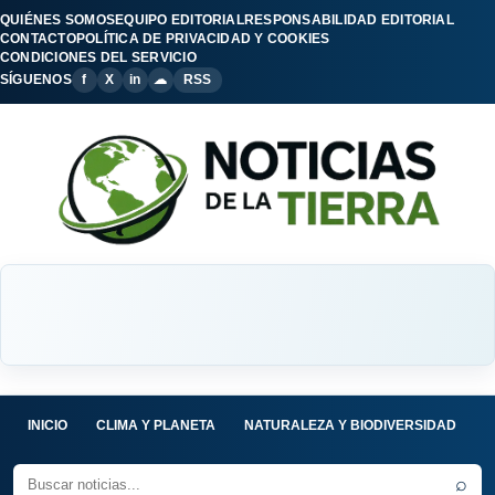
QUIÉNES SOMOS
EQUIPO EDITORIAL
RESPONSABILIDAD EDITORIAL
CONTACTO
POLÍTICA DE PRIVACIDAD Y COOKIES
CONDICIONES DEL SERVICIO
SÍGUENOS
f
X
in
☁
RSS
INICIO
CLIMA Y PLANETA
NATURALEZA Y BIODIVERSIDAD
C
⌕