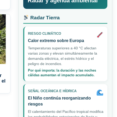
Radar y agenda ambiental
Radar Tierra
RIESGO CLIMÁTICO
Calor extremo sobre Europa
Temperaturas superiores a 40 °C afectan
varias zonas y elevan simultáneamente la
demanda eléctrica, el estrés hídrico y el
peligro de incendios.
Por qué importa: la duración y las noches
r
cálidas aumentan el impacto acumulado.
 el
SEÑAL OCEÁNICA E HÍDRICA
El Niño continúa reorganizando
riesgos
El calentamiento del Pacífico tropical modifica
las probabilidades estacionales de lluvia y