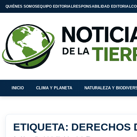
QUIÉNES SOMOS
EQUIPO EDITORIAL
RESPONSABILIDAD EDITORIAL
CO
INICIO
CLIMA Y PLANETA
NATURALEZA Y BIODIVER
ETIQUETA:
DERECHOS 