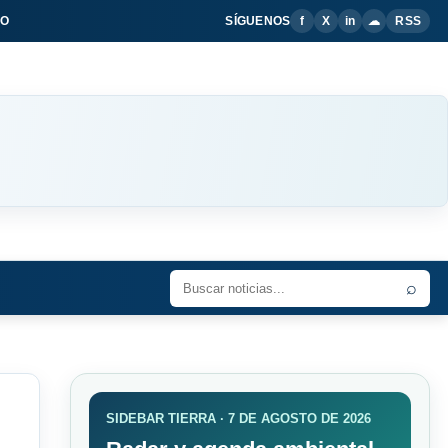
IO
SÍGUENOS
f
X
in
☁
RSS
⌕
SIDEBAR TIERRA · 7 DE AGOSTO DE 2026