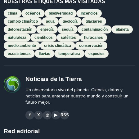
NUESTRAS ETIQUETAS MÁS VISITADAS
clima
océanos
biodiversidad
incendios
cambio climático
agua
geología
glaciares
deforestación
energía
sequía
contaminación
planeta
naturaleza
científicos
satélites
huracanes
medio ambiente
crisis climática
conservación
ecosistemas
lluvias
temperatura
especies
Noticias de la Tierra
Un observatorio vivo del planeta. Ciencia, datos y
noticias para entender nuestro mundo y construir un
futuro mejor.
f
X
◎
▶
RSS
Red editorial