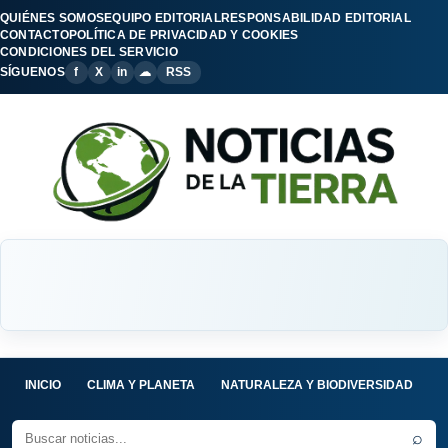
QUIÉNES SOMOS
EQUIPO EDITORIAL
RESPONSABILIDAD EDITORIAL
CONTACTO
POLÍTICA DE PRIVACIDAD Y COOKIES
CONDICIONES DEL SERVICIO
SÍGUENOS
f
X
in
☁
RSS
INICIO
CLIMA Y PLANETA
NATURALEZA Y BIODIVERSIDAD
C
⌕