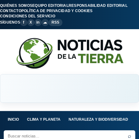
QUIÉNES SOMOS
EQUIPO EDITORIAL
RESPONSABILIDAD EDITORIAL
CONTACTO
POLÍTICA DE PRIVACIDAD Y COOKIES
CONDICIONES DEL SERVICIO
SÍGUENOS
f
X
in
☁
RSS
INICIO
CLIMA Y PLANETA
NATURALEZA Y BIODIVERSIDAD
C
⌕