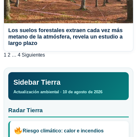
Los suelos forestales extraen cada vez más
metano de la atmósfera, revela un estudio a
largo plazo
Paginación
1
2
…
4
Siguientes
de
entradas
Sidebar Tierra
Actualización ambiental · 10 de agosto de 2026
Radar Tierra
Riesgo climático: calor e incendios