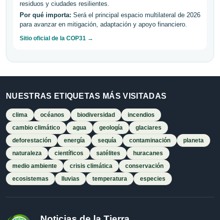
residuos y ciudades resilientes.
Por qué importa:
Será el principal espacio multilateral de 2026
para avanzar en mitigación, adaptación y apoyo financiero.
Sitio oficial de la COP31 →
NUESTRAS ETIQUETAS MÁS VISITADAS
clima
océanos
biodiversidad
incendios
cambio climático
agua
geología
glaciares
deforestación
energía
sequía
contaminación
planeta
naturaleza
científicos
satélites
huracanes
medio ambiente
crisis climática
conservación
ecosistemas
lluvias
temperatura
especies
Noticias de la Tierra