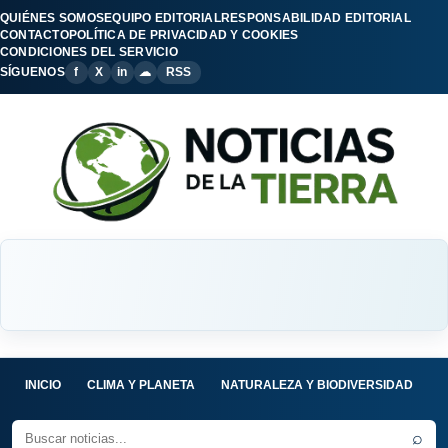
QUIÉNES SOMOS
EQUIPO EDITORIAL
RESPONSABILIDAD EDITORIAL
CONTACTO
POLÍTICA DE PRIVACIDAD Y COOKIES
CONDICIONES DEL SERVICIO
SÍGUENOS
f
X
in
☁
RSS
INICIO
CLIMA Y PLANETA
NATURALEZA Y BIODIVERSIDAD
C
⌕