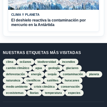
CLIMA Y PLANETA
El deshielo reactiva la contaminación por
mercurio en la Antártida
NUESTRAS ETIQUETAS MÁS VISITADAS
clima
océanos
biodiversidad
incendios
cambio climático
agua
geología
glaciares
deforestación
energía
sequía
contaminación
planeta
naturaleza
científicos
satélites
huracanes
medio ambiente
crisis climática
conservación
ecosistemas
lluvias
temperatura
especies