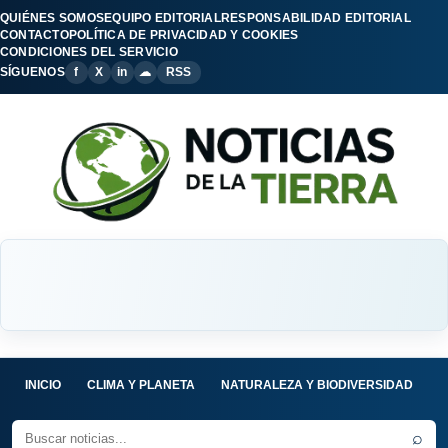
QUIÉNES SOMOS
EQUIPO EDITORIAL
RESPONSABILIDAD EDITORIAL
CONTACTO
POLÍTICA DE PRIVACIDAD Y COOKIES
CONDICIONES DEL SERVICIO
SÍGUENOS
f
X
in
☁
RSS
INICIO
CLIMA Y PLANETA
NATURALEZA Y BIODIVERSIDAD
C
⌕