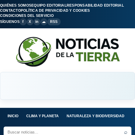
QUIÉNES SOMOS
EQUIPO EDITORIAL
RESPONSABILIDAD EDITORIAL
CONTACTO
POLÍTICA DE PRIVACIDAD Y COOKIES
CONDICIONES DEL SERVICIO
SÍGUENOS
f
X
in
☁
RSS
INICIO
CLIMA Y PLANETA
NATURALEZA Y BIODIVERSIDAD
C
⌕