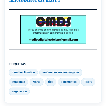
10.1038/s41561-023-01231-1
ETIQUETAS:
cambio climático
fenómenos meteorológicos
imágenes
Marte
ríos
sedimentos
Tierra
vegetación