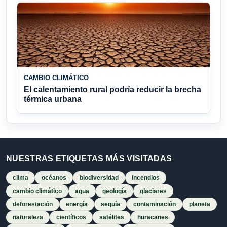
CAMBIO CLIMÁTICO
El calentamiento rural podría reducir la brecha
térmica urbana
NUESTRAS ETIQUETAS MÁS VISITADAS
clima
océanos
biodiversidad
incendios
cambio climático
agua
geología
glaciares
deforestación
energía
sequía
contaminación
planeta
naturaleza
científicos
satélites
huracanes