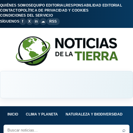
QUIÉNES SOMOS
EQUIPO EDITORIAL
RESPONSABILIDAD EDITORIAL
CONTACTO
POLÍTICA DE PRIVACIDAD Y COOKIES
CONDICIONES DEL SERVICIO
SÍGUENOS
f
X
in
☁
RSS
INICIO
CLIMA Y PLANETA
NATURALEZA Y BIODIVERSIDAD
C
⌕