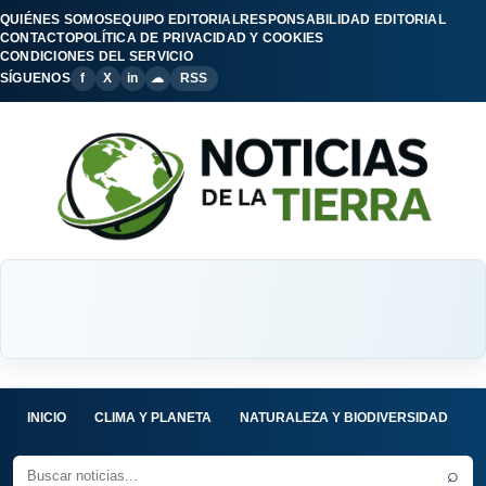
QUIÉNES SOMOS
EQUIPO EDITORIAL
RESPONSABILIDAD EDITORIAL
CONTACTO
POLÍTICA DE PRIVACIDAD Y COOKIES
CONDICIONES DEL SERVICIO
SÍGUENOS
f
X
in
☁
RSS
INICIO
CLIMA Y PLANETA
NATURALEZA Y BIODIVERSIDAD
C
⌕