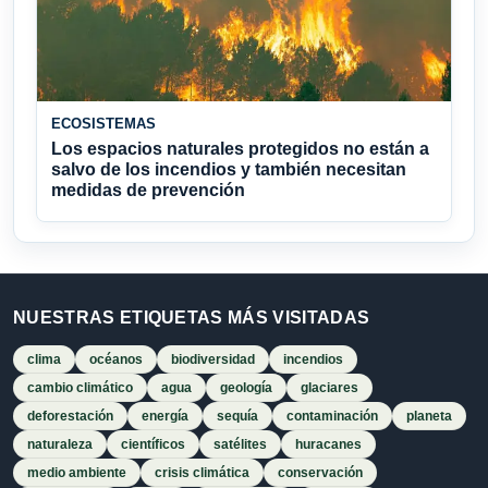
ECOSISTEMAS
Los espacios naturales protegidos no están a
salvo de los incendios y también necesitan
medidas de prevención
NUESTRAS ETIQUETAS MÁS VISITADAS
clima
océanos
biodiversidad
incendios
cambio climático
agua
geología
glaciares
deforestación
energía
sequía
contaminación
planeta
naturaleza
científicos
satélites
huracanes
medio ambiente
crisis climática
conservación