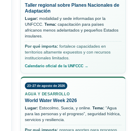
Taller regional sobre Planes Nacionales de
Adaptación
Lugar:
modalidad y sede informadas por la
UNFCCC.
Tema:
capacitación para países
africanos menos adelantados y pequeños Estados
insulares.
Por qué importa:
fortalece capacidades en
territorios altamente expuestos y con recursos
institucionales limitados.
Calendario oficial de la UNFCCC →
23–27 de agosto de 2026
AGUA Y DESARROLLO
World Water Week 2026
Lugar:
Estocolmo, Suecia, y online.
Tema:
“Agua
para las personas y el progreso”, seguridad hídrica,
servicios y resiliencia.
Por qué importa:
prepara aportes para procesos