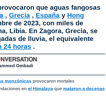
 provocaron que aguas fangosas
ia
,
Grecia
,
España
y
Hong
mbre de 2023, con miles de
a, Libia. En Zagora, Grecia, se
adas de lluvia, el equivalente
n 24 horas
.
ammed Ombadi
ias monzónicas
provocaron mortales
nundaciones en
el Himalaya
que
mataron a decenas