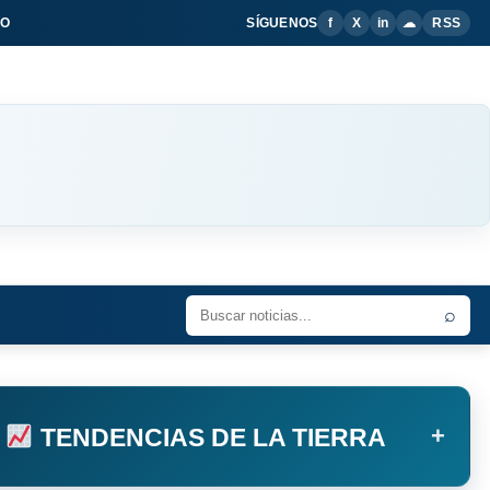
IO
SÍGUENOS
f
X
in
☁
RSS
⌕
+
TENDENCIAS DE LA TIERRA