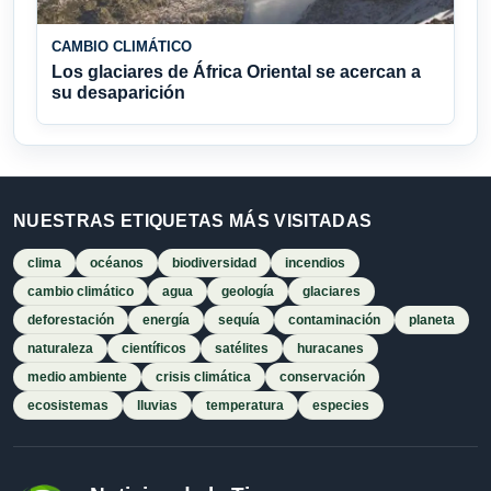
CAMBIO CLIMÁTICO
Los glaciares de África Oriental se acercan a
su desaparición
NUESTRAS ETIQUETAS MÁS VISITADAS
clima
océanos
biodiversidad
incendios
cambio climático
agua
geología
glaciares
deforestación
energía
sequía
contaminación
planeta
naturaleza
científicos
satélites
huracanes
medio ambiente
crisis climática
conservación
ecosistemas
lluvias
temperatura
especies