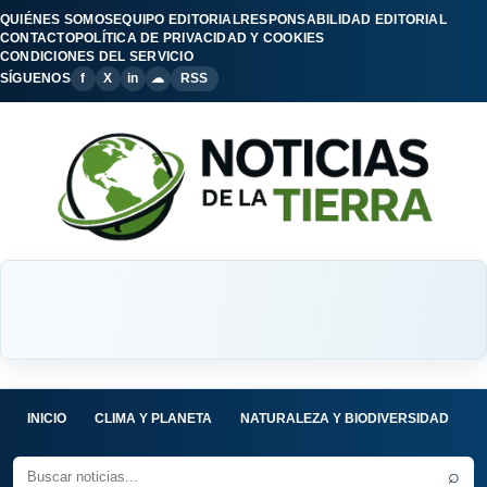
QUIÉNES SOMOS
EQUIPO EDITORIAL
RESPONSABILIDAD EDITORIAL
CONTACTO
POLÍTICA DE PRIVACIDAD Y COOKIES
CONDICIONES DEL SERVICIO
SÍGUENOS
f
X
in
☁
RSS
INICIO
CLIMA Y PLANETA
NATURALEZA Y BIODIVERSIDAD
C
⌕