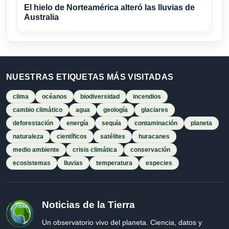
El hielo de Norteamérica alteró las lluvias de
Australia
NUESTRAS ETIQUETAS MÁS VISITADAS
clima
océanos
biodiversidad
incendios
cambio climático
agua
geología
glaciares
deforestación
energía
sequía
contaminación
planeta
naturaleza
científicos
satélites
huracanes
medio ambiente
crisis climática
conservación
ecosistemas
lluvias
temperatura
especies
Noticias de la Tierra
Un observatorio vivo del planeta. Ciencia, datos y