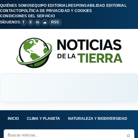
QUIÉNES SOMOS
EQUIPO EDITORIAL
RESPONSABILIDAD EDITORIAL
CONTACTO
POLÍTICA DE PRIVACIDAD Y COOKIES
CONDICIONES DEL SERVICIO
SÍGUENOS
f
X
in
☁
RSS
INICIO
CLIMA Y PLANETA
NATURALEZA Y BIODIVERSIDAD
C
⌕