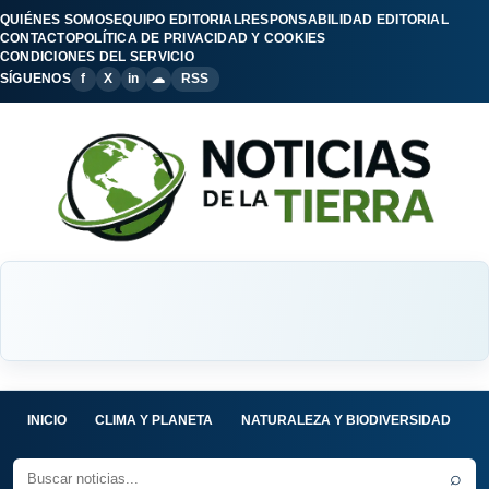
QUIÉNES SOMOS
EQUIPO EDITORIAL
RESPONSABILIDAD EDITORIAL
CONTACTO
POLÍTICA DE PRIVACIDAD Y COOKIES
CONDICIONES DEL SERVICIO
SÍGUENOS
f
X
in
☁
RSS
INICIO
CLIMA Y PLANETA
NATURALEZA Y BIODIVERSIDAD
C
⌕