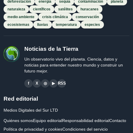
deforestación
energía
sequía
contaminación
planeta
naturaleza
científicos
satélites
huracanes
medio ambiente
crisis climática
conservación
ecosistemas
lluvias
temperatura
especies
Noticias de la Tierra
Un observatorio vivo del planeta. Ciencia, datos y
noticias para entender nuestro mundo y construir un
futuro mejor.
f
X
◎
▶
RSS
Red editorial
Medios Digitales del Sur LTD
Quiénes somos
Equipo editorial
Responsabilidad editorial
Contacto
Política de privacidad y cookies
Condiciones del servicio