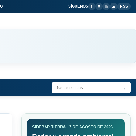
IO
SÍGUENOS
f
X
in
☁
RSS
⌕
SIDEBAR TIERRA · 7 DE AGOSTO DE 2026