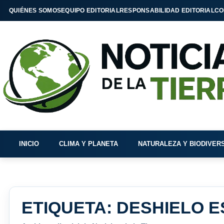
QUIÉNES SOMOS
EQUIPO EDITORIAL
RESPONSABILIDAD EDITORIAL
CO
INICIO
CLIMA Y PLANETA
NATURALEZA Y BIODIVER
ETIQUETA:
DESHIELO E